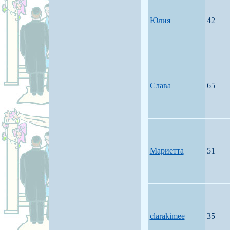
Юлия
42
Слава
65
Мариетта
51
clarakimee
35