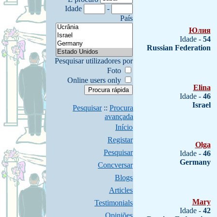
Idade
-
País
Юлия
Idade -
54
Russian Federation
Pesquisar utilizadores por
Foto
Online users only
Elina
Idade -
46
Israel
Pesquisar
::
Procura
avançada
Início
Registar
Olga
Pesquisar
Idade -
46
Germany
Concversar
Blogs
Articles
Mary
Testimonials
Idade -
42
Opiniões