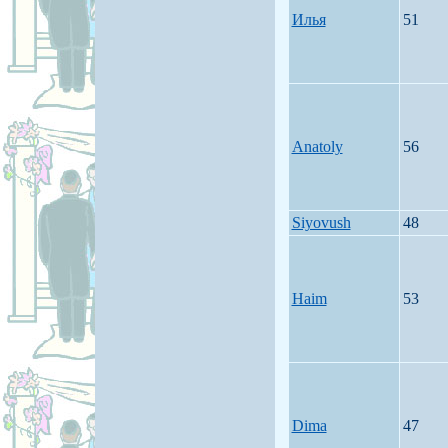
Илья
51
Anatoly
56
Siyovush
48
Haim
53
Dima
47