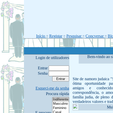
Início
::
Registar
::
Pesquisar
::
Concversar
::
Bl
Bem-vindo ao si
Login de utilizadores
Entrar
Senha
Site de namoro judaica "
ótima oportunidade p
amigos e conhecido
Esqueci-me da senha
correspondência, o amo
Procura rápida
família judia, de pleno 
verdadeiros valores e trad
Mul
E procuro