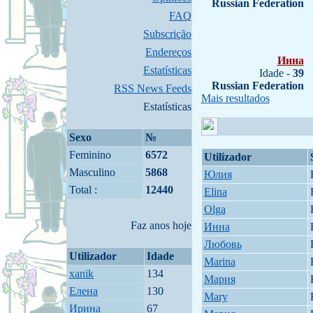
Russian Federation
FAQ
Subscrição
Endereços
Инна
Estatísticas
Idade -
39
Russian Federation
RSS News Feeds
Mais resultados
Estatísticas
Sexo
№
Feminino
6572
Utilizador
Masculino
5868
Юлия
Total :
12440
Elina
Olga
Faz anos hoje
Инна
Любовь
Utilizador
Idade
Marina
xanik
134
Мария
Елена
130
Mary
Ирина
67