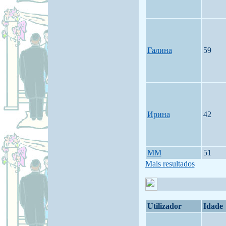
Галина
59
Ирина
42
MM
51
Mais resultados
Utilizador
Idade