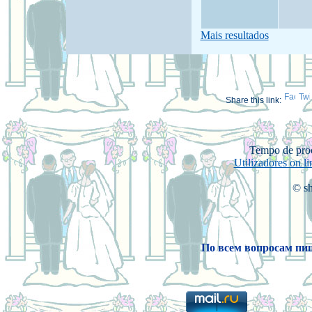
Mais resultados
Share this link:
Tempo de pro
Utilizadores on li
© sh
По всем вопросам пиш