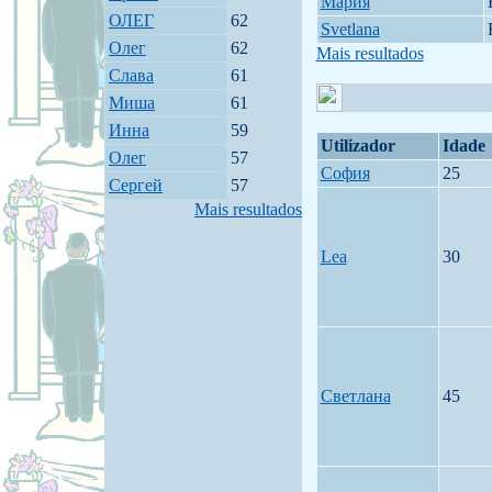
Мария
ОЛЕГ
62
Svetlana
Олег
62
Mais resultados
Слава
61
Миша
61
Инна
59
Utilizador
Idade
Олег
57
София
25
Сергей
57
Mais resultados
Lea
30
Светлана
45