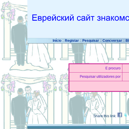
Início
::
Registar
::
Pesquisar
::
Concversar
::
B
E procuro
Pesquisar utilizadores por
Share this link: