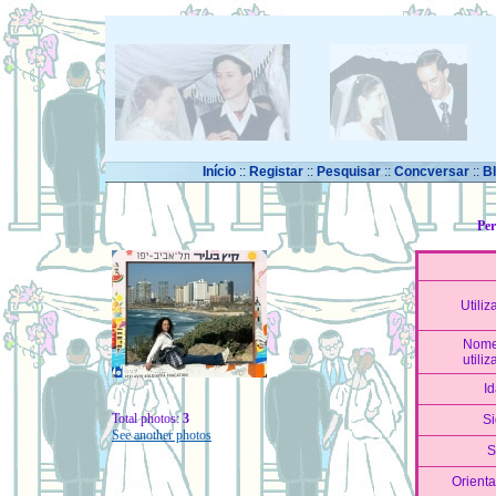
Início
::
Registar
::
Pesquisar
::
Concversar
::
B
Per
Utiliz
Nome
utiliz
I
Total photos:
3
S
See another photos
S
Orienta