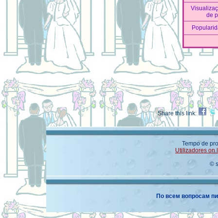
Visualiza
de p
Populari
Share this link:
Tempo de pro
Utilizadores on 
© 
По всем вопросам пи