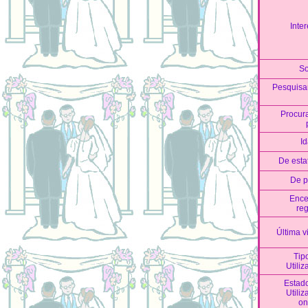
Inter
S
Pesquis
Procur
I
De esta
De 
Ence
reg
Última vi
Tip
Utiliz
Estad
Utiliz
on