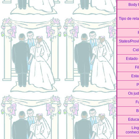
Body 
Tipo de rel
States/Prov
Cid
Estado c
Fi
Esta
P
Os ju
F
B
Educa
Lín
conhec