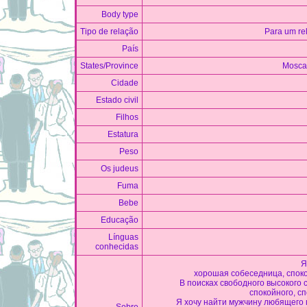
Body type
Tipo de relação
Para um re
País
States/Province
Mosca
Cidade
Estado civil
Filhos
Estatura
Peso
Os judeus
Fuma
Bebe
Educação
Línguas
conhecidas
Я
хорошая собеседница, спок
В поисках свободного высокого
спокойного, с
Я хочу найти мужчину любящего