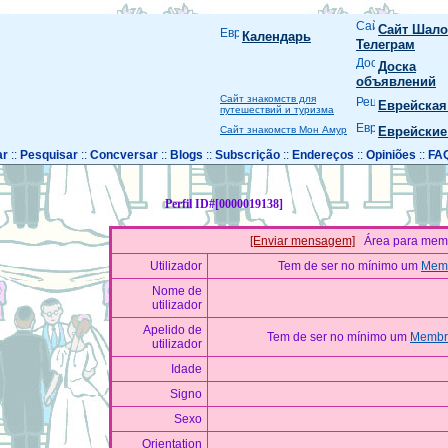
Сайт Шало
Календарь
Телеграм
Доска
объявлений
Сайт знакомств для
Еврейская
путешествий и туризма
Сайт знакомств Мон Амур
Еврейские
ar
::
Pesquisar
::
Concversar
::
Blogs
::
Subscrição
::
Endereços
::
Opiniões
::
FA
Perfil ID#[0000019138]
[Enviar mensagem]
Área para mem
Utilizador
Tem de ser no mínimo um
Memb
Nome de
utilizador
Apelido de
Tem de ser no mínimo um
Membro
utilizador
Idade
Signo
Sexo
Orientation