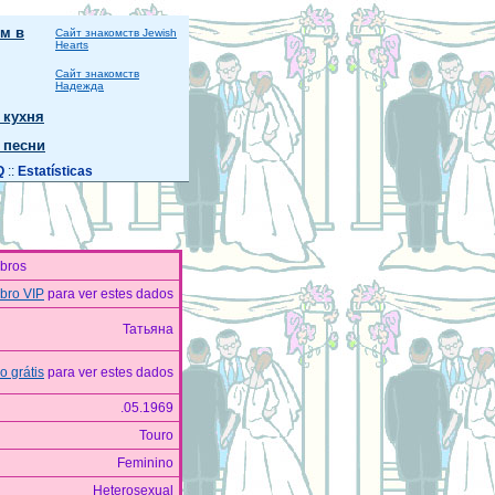
м в
Сайт знакомств Jewish
Hearts
Сайт знакомств
Надежда
 кухня
 песни
Q
::
Estatísticas
bros
ro VIP
para ver estes dados
Татьяна
 grátis
para ver estes dados
.05.1969
Touro
Feminino
Heterosexual