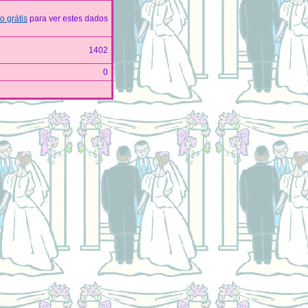
 grátis
para ver estes dados
1402
0