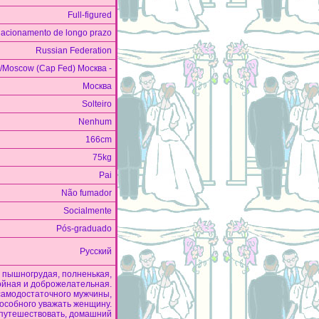
Full-figured
lacionamento de longo prazo
Russian Federation
/Moscow (Cap Fed) Москва -
Москва
Solteiro
Nenhum
166cm
75kg
Pai
Não fumador
Socialmente
Pós-graduado
Русский
 пышногрудая, полненькая,
ойная и доброжелательная.
 самодостаточного мужчины,
пособного уважать женщину.
 путешествовать, домашний