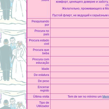
Sobre
комфорт, ценящего доверие и заботу,
ст
Желательно, проживающего в Мо
Пустой флирт, не ведущий к серьёзным 
Pesquisando
por
Procura no
país
Procura estado
civil
Procura que
beba
Procura com
educação
Idade
De estatura
De peso
Encerrar
registo
Última visita
Tem de ser no mínimo um
Memb
Tipo de
Utilizador