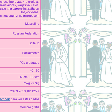
 способного дарить любовь,
абильность, надежный тыл!
скве или самом ближайшем
Подмосковье.
отношениям, не интересен!
Masculino
Russian Federation
Solteiro
Socialmente
Pós-graduado
40 - 60
168cm - 193cm
75kg - 97kg
23.09.2013, 02:12:27
ro VIP
para ver estes dados
Membro grátis