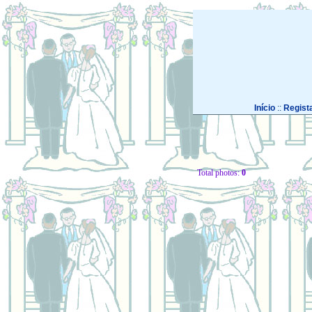
Início
::
Regist
Total photos:
0