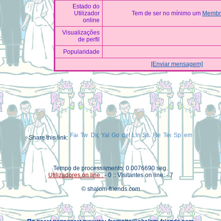
Estado do
Utilizador
Tem de ser no mínimo um
Membro
online
Visualizações
de perfil
Popularidade
[Enviar mensagem]
Share this link:
Tempo de processamento: 0.0076690 seg.
Utilizadores on line :
- 0 :: Visitantes on line: - 7
© shalom-friends.com