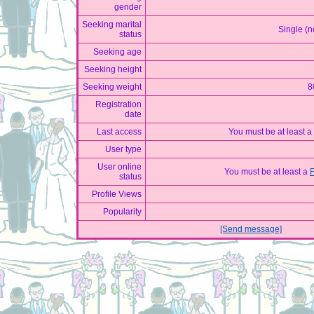
gender
Seeking marital
Single (n
status
Seeking age
Seeking height
Seeking weight
8
Registration
date
Last access
You must be at least a
User type
User online
You must be at least a
status
Profile Views
Popularity
[Send message]