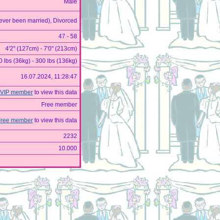
Male
ever been married), Divorced
47 - 58
4'2" (127cm) - 7'0" (213cm)
0 lbs (36kg) - 300 lbs (136kg)
16.07.2024, 11:28:47
VIP member
to view this data
Free member
Free member
to view this data
2232
10.000