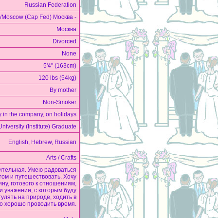
Russian Federation
/Moscow (Cap Fed) Москва -
Москва
Divorced
None
5'4" (163cm)
120 lbs (54kg)
By mother
Non-Smoker
y in the company, on holidays
University (Institute) Graduate
English, Hebrew, Russian
Arts / Crafts
ительная. Умею радоваться
ом и путешествовать. Хочу
ну, готового к отношениям,
и уважении, с которым буду
гулять на природе, ходить в
то хорошо проводить время.