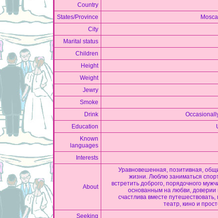
Country
States/Province
Mosca
City
Marital status
Children
Height
Weight
Jewry
Smoke
Drink
Occasionall
Education
Known
languages
Interests
Уравновешенная, позитивная, общ
жизни. Люблю заниматься спорт
встретить доброго, порядочного мужчи
About
основанным на любви, доверии 
счастлива вместе путешествовать, 
театр, кино и прос
Seeking