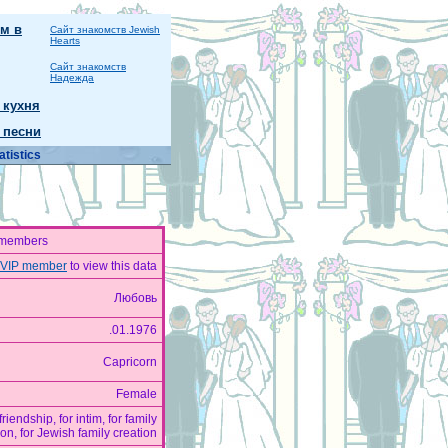
м в
Сайт знакомств Jewish
Hearts
Сайт знакомств
Надежда
 кухня
 песни
atistics
 members
VIP member
to view this data
Любовь
.01.1976
Capricorn
Female
riendship, for intim, for family
ion, for Jewish family creation