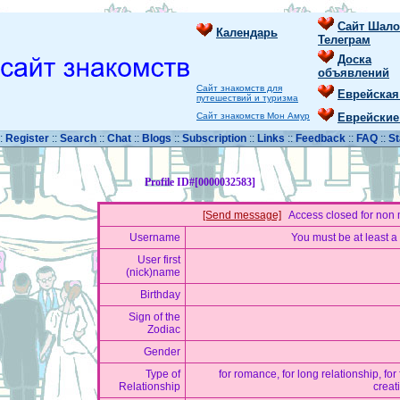
Сайт Шало
Календарь
Телеграм
Доска
объявлений
Сайт знакомств для
Еврейская
путешествий и туризма
Сайт знакомств Мон Амур
Еврейские
::
Register
::
Search
::
Chat
::
Blogs
::
Subscription
::
Links
::
Feedback
::
FAQ
::
St
Profile ID#[0000032583]
[Send message]
Access closed for non
Username
You must be at least a
User first
(nick)name
Birthday
Sign of the
Zodiac
Gender
Type of
for romance, for long relationship, for f
Relationship
creat