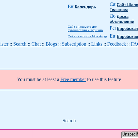
Сайт Шало
Календарь
Телеграм
Доска
объявлений
Сайт знакомств для
Еврейская
путешествий и туризма
Еврейские
Сайт знакомств Мон Амур
ister
::
Search
::
Chat
::
Blogs
::
Subscription
::
Links
::
Feedback
::
F
You must be at least a
Free member
to use this feature
Search