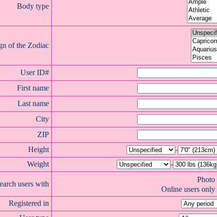
Body type
gn of the Zodiac
User ID#
First name
Last name
City
ZIP
Height
-
Weight
-
Photo
earch users with
Online users only
Registered in