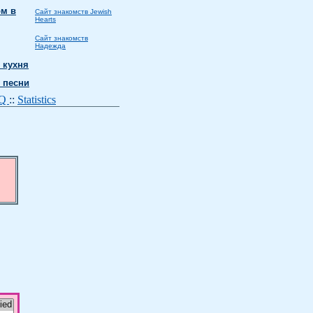
м в
Сайт знакомств Jewish
Hearts
Сайт знакомств
Надежда
 кухня
 песни
AQ
::
Statistics