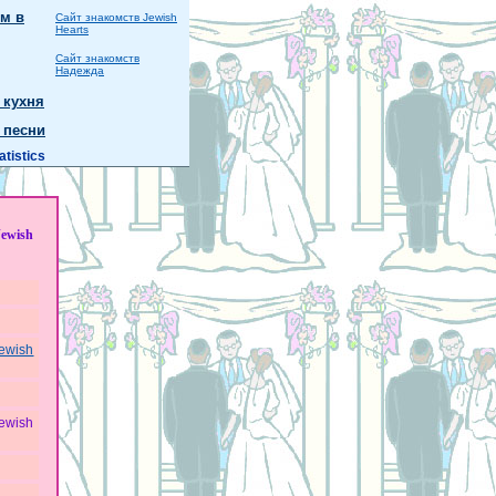
м в
Сайт знакомств Jewish
Hearts
Сайт знакомств
Надежда
 кухня
 песни
atistics
Jewish
ewish
ewish