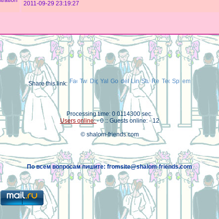
tration
2011-09-29 23:19:27
Share this link:
Processing time: 0.0114300 sec.
Users online:
- 0 :: Guests online: - 12
© shalom-friends.com
По всем вопросам пишите: fromsite@shalom-friends.com