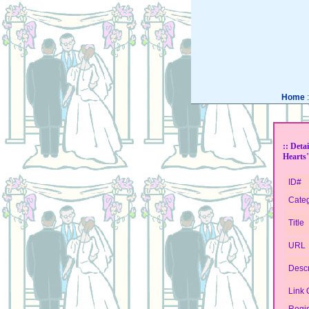
Home
:: Deta
Hearts"
ID#
Cate
Title
URL
Descr
Link