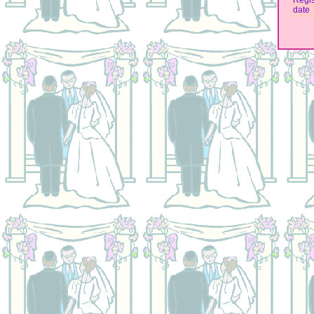
Regis
date