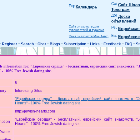
Сайт Шало
Календарь
Телеграм
Доска
объявлений
Сайт знакомств для
Еврейская
путешествий и туризма
Сайт знакомств Мон Амур
Еврейские
::
Register
::
Search
::
Chat
::
Blogs
::
Subscription
::
Links
::
Feedback
::
FAQ
::
St
ils information for: "Еврейские сердца" - бесплатный, еврейский сайт знакомств. "
 - 100% Free Jewish dating site.
6
gory
Interesting Sites
"Еврейские сердца" - бесплатный, еврейский сайт знакомств. "J
Hearts" - 100% Free Jewish dating site.
http://jewish-hearts.com
"Еврейские сердца" - бесплатный, еврейский сайт знакомств. "J
iption
Hearts" - 100% Free Jewish dating site.
 Owner