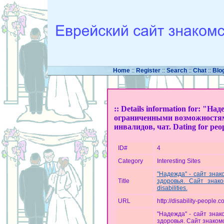
Home
::
Register
::
Search
::
Chat
::
Blo
:: Details information for: "Н
ограниченными возможностям
инвалидов, чат. Dating for peopl
ID#
4
Category
Interesting Sites
"Надежда" - сайт зна
Title
здоровья. Сайт знако
disabilities.
URL
http://disability-people.
"Надежда" - сайт зна
здоровья. Сайт знакомс