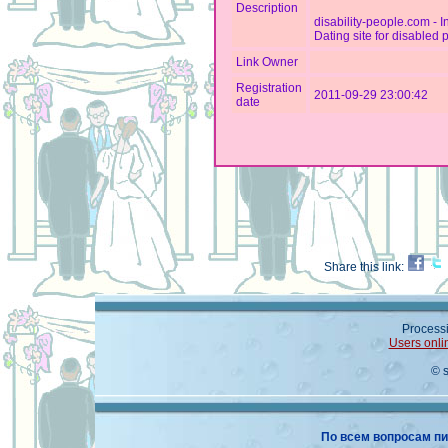
Description
disability-people.com - In
Dating site for disabled 
Link Owner
Registration
2011-09-29 23:00:42
date
Share this link:
Processi
Users onli
© 
По всем вопросам пи