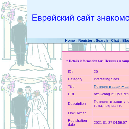
Home
::
Register
::
Search
::
Chat
::
Blo
:: Details information for: Петиция в за
ID#
20
Category
Interesting Sites
Title
Петиция в защиту сай
URL
http://chng.it/FQ5YRc
Петиция в защиту с
Description
тема, подпишите.
Link Owner
Registration
2021-01-27 04:59:07
date