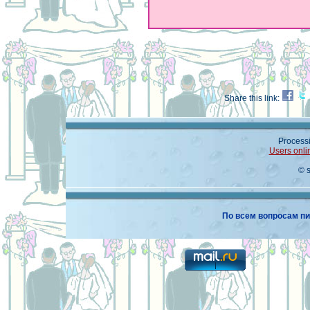
Share this link:
Processi
Users onli
© 
По всем вопросам пи