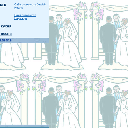
м в
Сайт знакомств Jewish
Hearts
Сайт знакомств
Надежда
 кухня
 песни
atistics