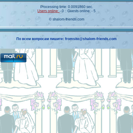
Processing time: 0.0091860 sec.
Users online:
- 0 :: Guests online: - 5
© shalom-friends.com
По всем вопросам пишите: fromsite@shalom-friends.com