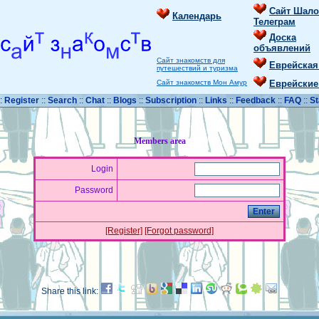
Сайт Шало
Календарь
Телеграм
Доска
объявлений
Сайт знакомств для
Еврейская
путешествий и туризма
Сайт знакомств Мон Амур
Еврейские
::
Register
::
Search
::
Chat
::
Blogs
::
Subscription
::
Links
::
Feedback
::
FAQ
::
St
Members area
Login
Password
[Register]
[Forgot password]
Share this link: