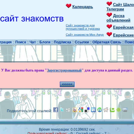
Сайт Шало
Календарь
Телеграм
Доска
объявлений
Сайт знакомств для
Еврейская
путешествий и туризма
Сайт знакомств Мон Амур
Еврейские
трация
::
Поиск
::
Чат
::
Блоги
::
Подписка
::
Ссылки
::
Обратная Связь
::
Пом
У Вас должны быть права "
Зарегистрированный
" для доступа в данный раздел.
Поделитесь этой ссылкой:
Время генерации: 0.0139692 сек.
Пользователей сейчас:
- 0 :: Гостей сейчас: - 7