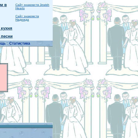
м в
Сайт знакомств Jewish
Hearts
Сайт знакомств
Надежда
 кухня
 песни
ощь
::
Статистика