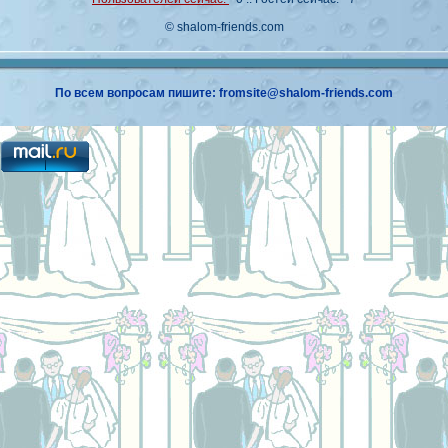
© shalom-friends.com
По всем вопросам пишите: fromsite@shalom-friends.com