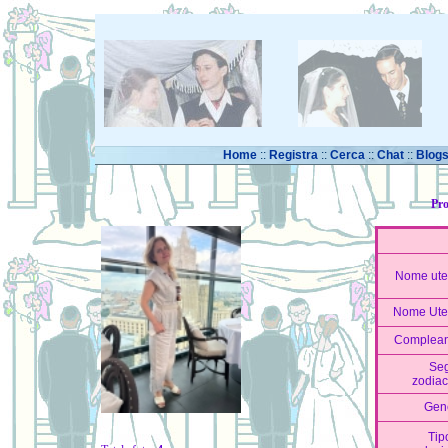
Home
::
Registra
::
Cerca
::
Chat
::
Blog
Pro
Nome ute
Nome Ute
Complea
Se
zodiac
Gen
Tip