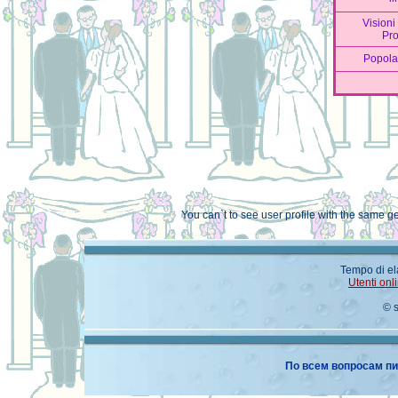
Visioni
Pro
Popola
You can`t to see user profile with the same 
Tempo di el
Utenti onl
© 
По всем вопросам пи