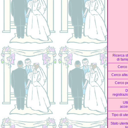
Ricerca s
di fami
Cerco 
Cerco alte
Cerco p
D
registraz
Ult
acce
Tipo di ut
Stato utent
l