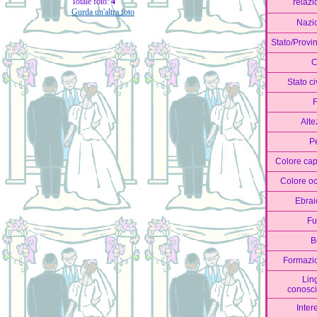
Totale foto:
4
relazi
Gurda un'altra foto
Nazi
Stato/Provi
C
Stato ci
F
Alte
P
Colore cap
Colore oc
Ebrai
F
B
Formazi
Lin
conosci
Inter