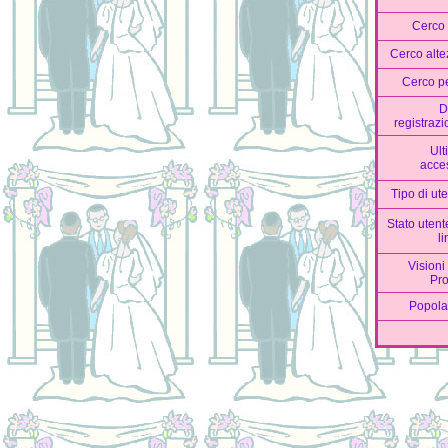
Cerco 
Cerco alte
Cerco p
D
registraz
Ult
acce
Tipo di ut
Stato utent
l
Visioni
Pro
Popola