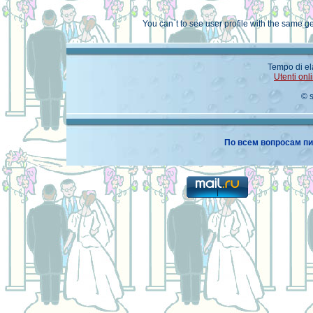
You can`t to see user profile with the same 
Tempo di el
Utenti onl
© 
По всем вопросам пи