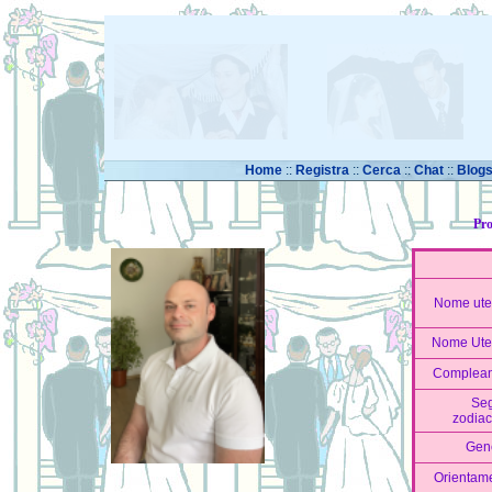
Home
::
Registra
::
Cerca
::
Chat
::
Blog
Pro
Nome ute
Nome Ute
Complea
Se
zodiac
Gen
Orientame