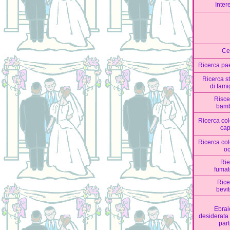
Inter
Ce
Ricerca pa
Ricerca s
di fami
Risce
bamb
Ricerca co
cap
Ricerca co
oc
Rie
fumat
Rice
bevi
Ebrai
desiderata
par