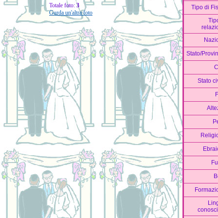
Totale foto:
3
Tipo di Fi
Gurda un'altra foto
Tip
relazi
Nazi
Stato/Provi
C
Stato ci
F
Alte
P
Religi
Ebrai
F
B
Formazi
Lin
conosci