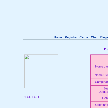
Home
::
Registra
::
Cerca
::
Chat
::
Blog
Pro
Nome ute
Nome Ute
Complea
Se
zodiac
Totale foto:
1
Gen
Orientame