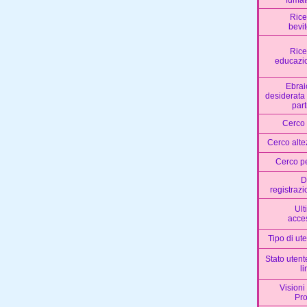
fumat
Rice
bevi
Rice
educazi
Ebrai
desiderata
par
Cerco 
Cerco alte
Cerco p
D
registraz
Ult
acce
Tipo di ut
Stato utent
l
Visioni
Pro