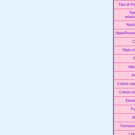
Tipo di Fi
Tip
relazi
Nazi
Stato/Provi
C
Stato ci
F
Alte
P
Colore cap
Colore oc
Ebrai
F
B
Formazi
Lin