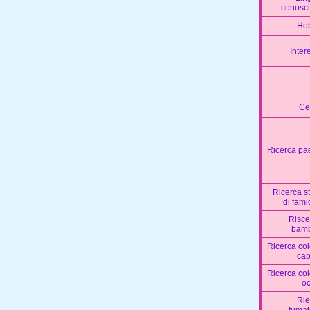
conosci
Ho
Inter
Ce
Ricerca pa
Ricerca s
di fami
Risce
bamb
Ricerca co
cap
Ricerca co
oc
Rie