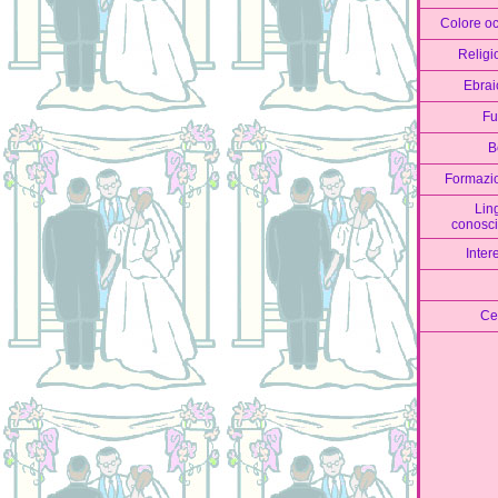
Colore oc
Religi
Ebrai
F
B
Formazi
Lin
conosci
Inter
Ce