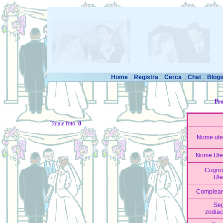
Home
::
Registra
::
Cerca
::
Chat
::
Blog
Pro
Totale foto:
0
Nome ute
Nome Ute
Cogn
Ute
Complea
Se
zodiac