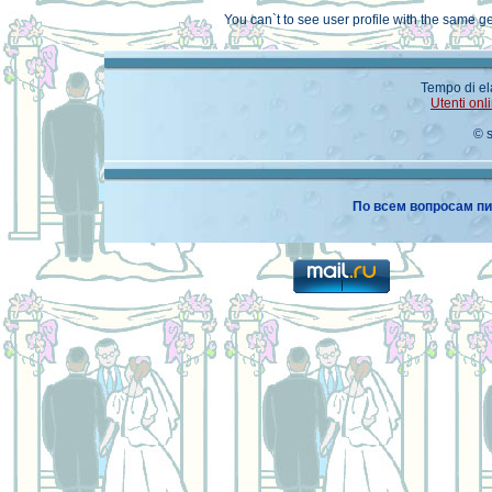
You can`t to see user profile with the same 
Tempo di el
Utenti onl
© 
По всем вопросам пи