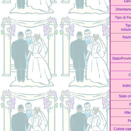
Gen
Orientame
Tipo di Fi
Tip
relazi
Nazi
Stato/Provi
C
Indir
Stato ci
F
Alte
P
Colore cap