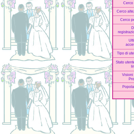
Cerco 
Cerco alte
Cerco p
D
registraz
Ult
acce
Tipo di ut
Stato utent
l
Visioni
Pro
Popola