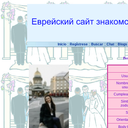
Inicio
::
Regístrese
::
Buscar
::
Chat
::
Blogs
Per
Usu
Nombre
usu
Cumplea
Sím
zodi
S
Orienta
Body 