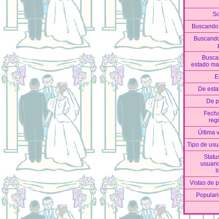
S
Buscando
Buscand
Busca
estado mar
E
De esta
De 
Fech
regi
Última v
Tipo de usu
Statu
usuari
l
Vistas de pe
Popular