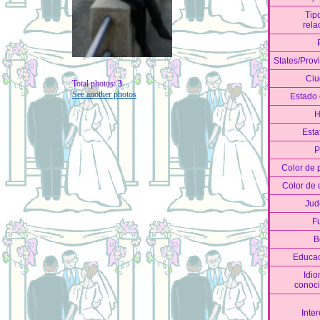
Tip
rela
States/Prov
Ciu
Total photos:
3
See another photos
Estado c
H
Esta
P
Color de 
Color de 
Jud
F
B
Educa
Idi
conoc
Inter