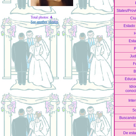
States/Prov
Total photos:
4
Ci
See another photos
Estado 
H
Esta
P
Jud
F
B
Educa
Idi
conoc
Inte
S
Buscando
E
De esta