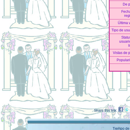
De 
Fech
reg
Última v
Tipo de usu
Statu
usuari
l
Vistas de p
Popular
Share this link:
Tiempo de 