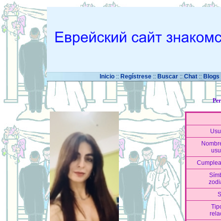
Inicio
::
Regístrese
::
Buscar
::
Chat
::
Blogs
Per
Usu
Nombr
usu
Cumplea
Sím
zodi
S
Tip
rela