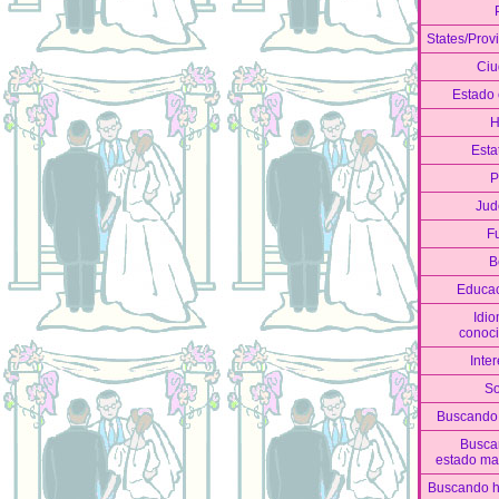
States/Prov
Ciu
Estado c
H
Esta
P
Jud
F
B
Educa
Idi
conoc
Inter
S
Buscando
Busca
estado mar
Buscando h