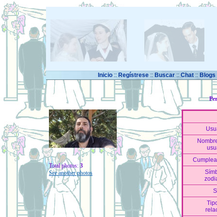
Inicio
::
Regístrese
::
Buscar
::
Chat
::
Blogs
Per
Usu
Nombre
usu
Cumplea
Total photos:
3
Sím
See another photos
zodi
S
Tip
rela