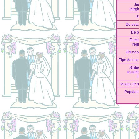
Ju
elegi
E
De esta
De 
Fech
regi
Última v
Tipo de usu
Statu
usuari
l
Vistas de pe
Popular