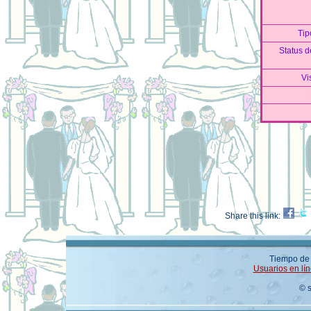
Tip
Status d
Vi
Share this link:
Tiempo de 
Usuarios en lín
© 