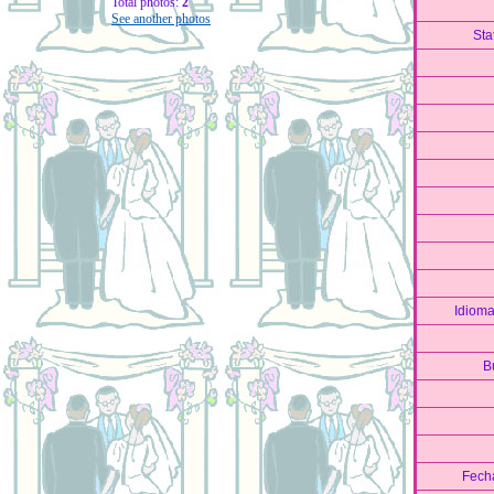
Total photos:
2
See another photos
Sta
Idioma
B
Fecha