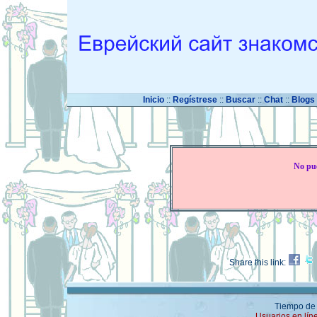
Inicio
::
Regístrese
::
Buscar
::
Chat
::
Blogs
No pue
Share this link:
Tiempo de 
Usuarios en lín