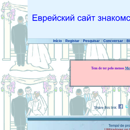
Início
::
Registar
::
Pesquisar
::
Concversar
::
B
Tem de ter pelo menos
Me
Share this link:
Tempo de pro
Utilizadores on 