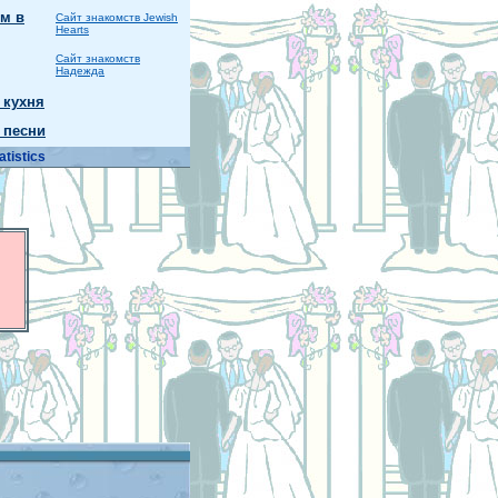
м в
Сайт знакомств Jewish
Hearts
Сайт знакомств
Надежда
 кухня
 песни
atistics