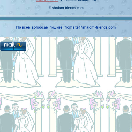
© shalom-friends.com
По всем вопросам пишите: fromsite@shalom-friends.com