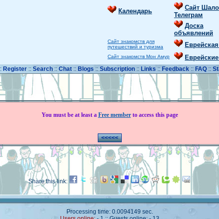
Сайт Шало
Календарь
Телеграм
Доска
объявлений
Сайт знакомств для
Еврейская
путешествий и туризма
Сайт знакомств Мон Амур
Еврейские
::
Register
::
Search
::
Chat
::
Blogs
::
Subscription
::
Links
::
Feedback
::
FAQ
::
St
You must be at least a
Free member
to access this page
Share this link:
Processing time: 0.0094149 sec.
Users online:
- 1 :: Guests online: - 13