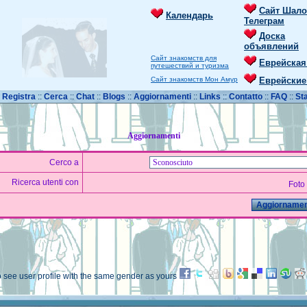
Сайт Шало
Календарь
Телеграм
Доска
объявлений
Сайт знакомств для
Еврейская
путешествий и туризма
Сайт знакомств Мон Амур
Еврейские
:
Registra
::
Cerca
::
Chat
::
Blogs
::
Aggiornamenti
::
Links
::
Contatto
::
FAQ
::
Sta
Aggiornamenti
Cerco a
Ricerca utenti con
Foto
o see user profile with the same gender as yours