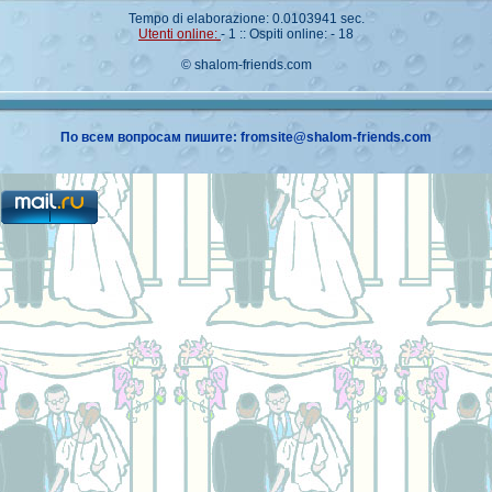
Tempo di elaborazione: 0.0103941 sec.
Utenti online:
- 1 :: Ospiti online: - 18
© shalom-friends.com
По всем вопросам пишите: fromsite@shalom-friends.com