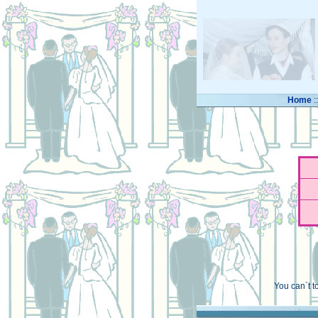
Home
:
You can`t t