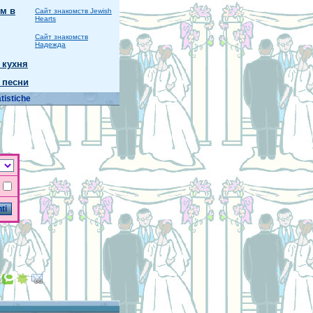
м в
Сайт знакомств Jewish
Hearts
Сайт знакомств
Надежда
 кухня
 песни
tistiche