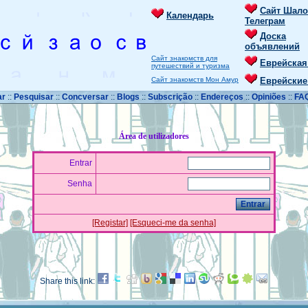
Сайт Шало
Календарь
Телеграм
Доска
объявлений
Сайт знакомств для
Еврейская
путешествий и туризма
Сайт знакомств Мон Амур
Еврейские
ar
::
Pesquisar
::
Concversar
::
Blogs
::
Subscrição
::
Endereços
::
Opiniões
::
FA
Área de utilizadores
Entrar
Senha
[Registar]
[Esqueci-me da senha]
Share this link: