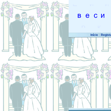
Início
::
Regist