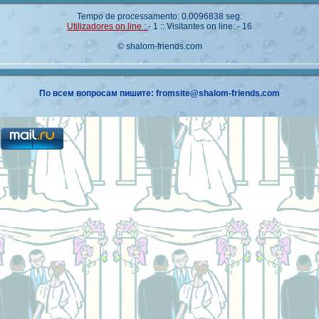
Tempo de processamento: 0.0096838 seg.
Utilizadores on line :
- 1 :: Visitantes on line: - 16
© shalom-friends.com
По всем вопросам пишите: fromsite@shalom-friends.com