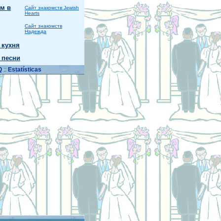
м в
Сайт знакомств Jewish
Hearts
Сайт знакомств
Надежда
 кухня
 песни
Q
::
Estatísticas