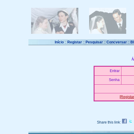
Início
::
Registar
::
Pesquisar
::
Concversar
::
B
Á
Entrar
Senha
[Registar
Share this link: