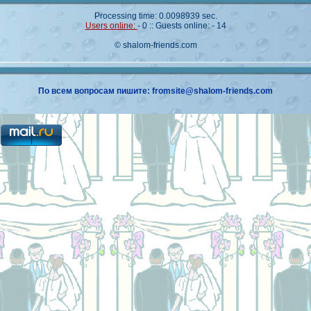
Processing time: 0.0098939 sec.
Users online:
- 0 :: Guests online: - 14
© shalom-friends.com
По всем вопросам пишите: fromsite@shalom-friends.com