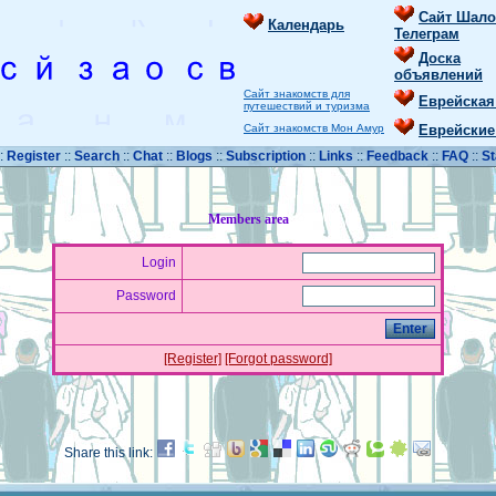
Сайт Шало
Календарь
Телеграм
Доска
объявлений
Сайт знакомств для
Еврейская
путешествий и туризма
Сайт знакомств Мон Амур
Еврейские
::
Register
::
Search
::
Chat
::
Blogs
::
Subscription
::
Links
::
Feedback
::
FAQ
::
St
Members area
Login
Password
[Register]
[Forgot password]
Share this link: