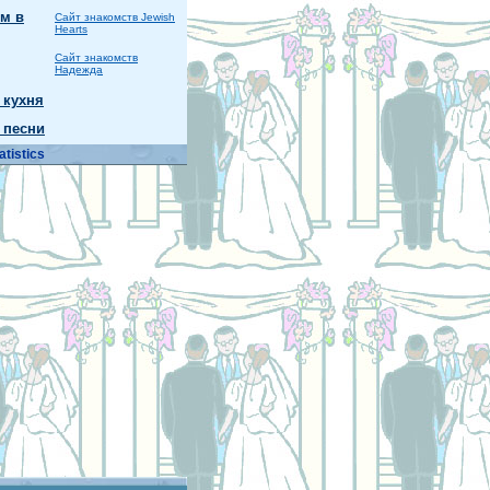
м в
Сайт знакомств Jewish
Hearts
Сайт знакомств
Надежда
 кухня
 песни
atistics