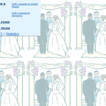
м в
Сайт знакомств Jewish
Hearts
Сайт знакомств
Надежда
 кухня
 песни
AQ
::
Statistics