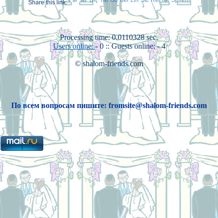
Share this link:
Processing time: 0.0110328 sec.
Users online:
- 0 :: Guests online: - 4
© shalom-friends.com
По всем вопросам пишите: fromsite@shalom-friends.com