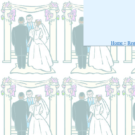
Home
::
Reg