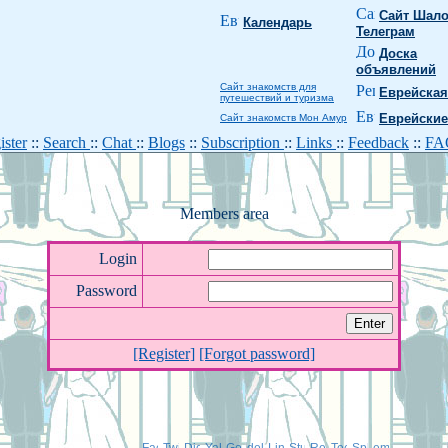
Сайт Шало
Календарь
Телеграм
Доска
объявлений
Сайт знакомств для
Еврейская
путешествий и туризма
Еврейские
Сайт знакомств Мон Амур
ister
::
Search
::
Chat
::
Blogs
::
Subscription
::
Links
::
Feedback
::
F
Members area
Login
Password
[Register]
[Forgot password]