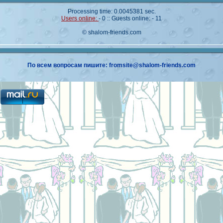
Processing time: 0.0045381 sec.
Users online:
- 0 :: Guests online: - 11
© shalom-friends.com
По всем вопросам пишите: fromsite@shalom-friends.com