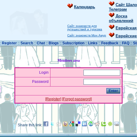
Сайт Шало
Календарь
Телеграм
Доска
объявлений
Сайт знакомств для
Еврейская
путешествий и туризма
Сайт знакомств Мон Амур
Еврейские
::
Register
::
Search
::
Chat
::
Blogs
::
Subscription
::
Links
::
Feedback
::
FAQ
::
St
Members area
Login
Password
[Register]
[Forgot password]
Share this link: