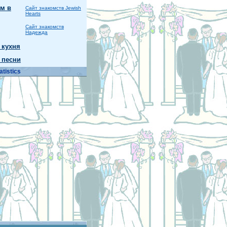
м в
Сайт знакомств Jewish
Hearts
Сайт знакомств
Надежда
 кухня
 песни
atistics