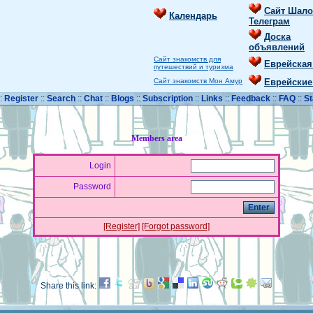
Сайт Шало
Календарь
Телеграм
Доска
объявлений
Сайт знакомств для
Еврейская
путешествий и туризма
Сайт знакомств Мон Амур
Еврейские
::
Register
::
Search
::
Chat
::
Blogs
::
Subscription
::
Links
::
Feedback
::
FAQ
::
St
Members area
Login
Password
[Register]
[Forgot password]
Share this link: