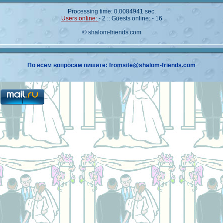
Processing time: 0.0084941 sec.
Users online:
- 2 :: Guests online: - 16
© shalom-friends.com
По всем вопросам пишите: fromsite@shalom-friends.com