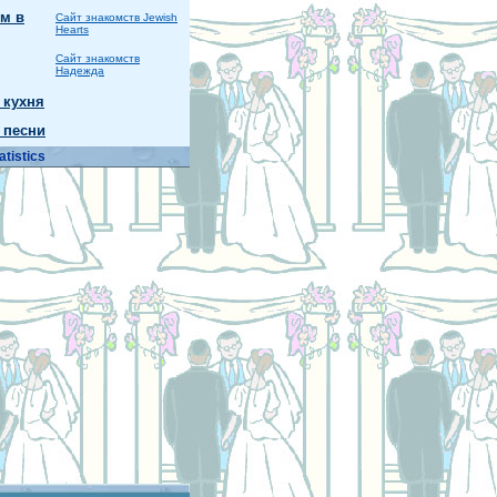
м в
Сайт знакомств Jewish
Hearts
Сайт знакомств
Надежда
 кухня
 песни
atistics