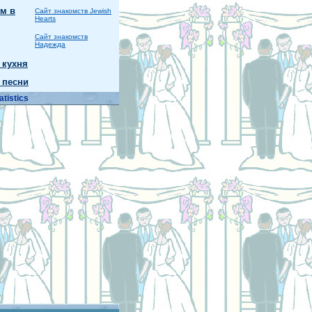
м в
Сайт знакомств Jewish
Hearts
Сайт знакомств
Надежда
 кухня
 песни
atistics