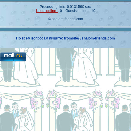
Processing time: 0.0131590 sec.
Users online:
- 0 :: Guests online: - 10
© shalom-friends.com
По всем вопросам пишите: fromsite@shalom-friends.com