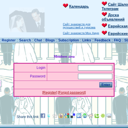
Сайт Шало
Календарь
Телеграм
Доска
объявлений
Сайт знакомств для
Еврейская
путешествий и туризма
Сайт знакомств Мон Амур
Еврейские
::
Register
::
Search
::
Chat
::
Blogs
::
Subscription
::
Links
::
Feedback
::
FAQ
::
St
Members area
Login
Password
[Register]
[Forgot password]
Share this link: