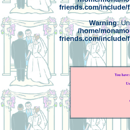
friends.com/include/
Warning
: Un
/home/monamou
friends.com/include/
You have r
Us