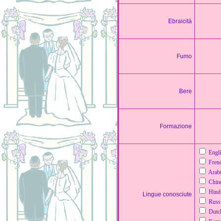
Ebraicità
Fumo
Bere
Formazione
Engli
Fren
Arab
Chin
Hind
Lingue conosciute
Russ
Dutc