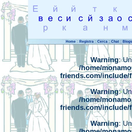
Home
::
Registra
::
Cerca
::
Chat
::
Blog
Warning
: Un
/home/monamou
friends.com/include/
Warning
: Un
/home/monamou
friends.com/include/
Warning
: Un
/home/monamou